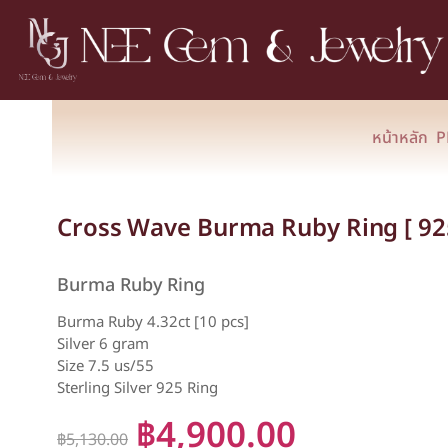
หน้าหลัก
P
Cross Wave Burma Ruby Ring [ 925
Burma Ruby Ring
Burma Ruby 4.32ct [10 pcs]
Silver 6 gram
Size 7.5 us/55
Sterling Silver 925 Ring
฿
4,900.00
฿
5,130.00